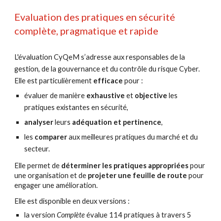
Evaluation des pratiques en sécurité 
complète, pragmatique et rapide
L'évaluation CyQeM s
’adresse aux responsables d
e la 
gestion, 
de la gouvernance et du contrôle du risque 
C
yber. 
Elle 
est particulièrement 
efficace 
pour :
évaluer de manière 
exhaustive 
et 
objective
 les 
pratiques existantes en sécurité,
analyser 
leurs 
adéquation et pertinence
, 
les 
comparer 
aux meilleures pratiques du marché et du 
secteur.
Elle p
ermet de 
déterminer les pratiques appropriées
 pour 
une organisation et de 
projeter une feuille de route
pour 
engager une 
amélioration.
Elle est disponible en deux versions :
la
version 
Complète
évalue 
114
 pratiques
à travers 5 