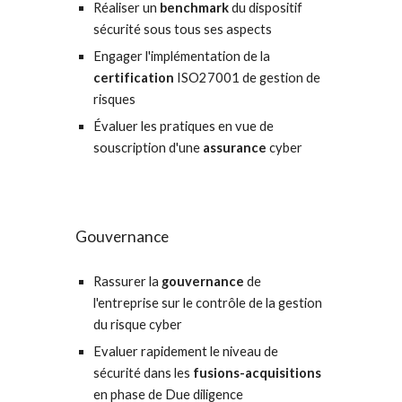
Réaliser un 
b
enchmark 
du 
dispositif 
sécurité sous tous ses aspects
Engager l'i
mplémentation de la 
certification 
ISO27001 de gestion de 
risques 
Évalu
er les pratiques
 en vue de 
souscription d'une 
assurance
 cyber
Gouvernance
Rassurer 
la 
gouvernance
 de 
l'entreprise sur le 
c
ontrôle
 de 
la gestion 
du risque 
cyber
Evaluer rapidement le niveau de 
sécurité 
dans les 
fusions-acquisitions
en phase de 
Due diligence 