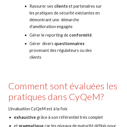
Rassurer ses 
clients 
et partenaires sur 
les prat
iques de sécurité existantes en 
démontrant une  démarche 
d'amélioration engagée
Gérer le 
reporting de 
c
onformité
Gérer 
divers 
questionnaires 
provenant des régulateurs ou 
des 
clients
Comment sont évaluées les 
pratiques dans CyQeM?
L'évaluation CyQeM est à la fois 
exhaustive 
grâce à son référentiel très complet
et 
pragmatique
 car les niveaux de maturité définis pour 